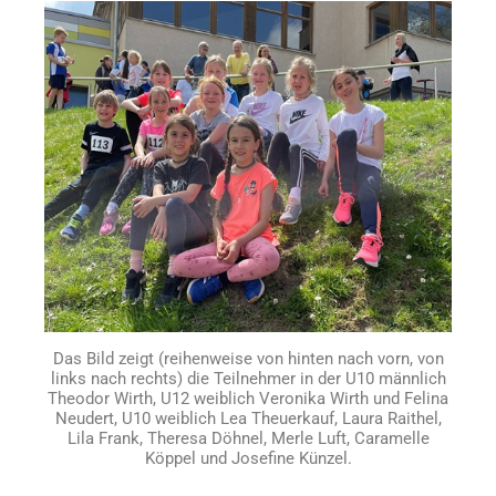
Das Bild zeigt (reihenweise von hinten nach vorn, von
links nach rechts) die Teilnehmer in der U10 männlich
Theodor Wirth, U12 weiblich Veronika Wirth und Felina
Neudert, U10 weiblich Lea Theuerkauf, Laura Raithel,
Lila Frank, Theresa Döhnel, Merle Luft, Caramelle
Köppel und Josefine Künzel.